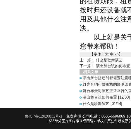
的租赁期限，租
按时归还设备就
用及其他什么注
决。
以上就是关于灯
您带来帮助！
【字体：
大
中
小
】
上一篇：
什么是歌舞演艺
下一篇：
演出舞台该如何布置
相关文章
演出舞台搭建时都需要注意
灯光音响租赁价格的影响因
舞台布景对演艺正常举行的
演出舞台该如何布置
[12/30]
什么是歌舞演艺
[01/14]
鲁ICP备12020832号-1
免责声明
公司电话：0535-6696869 1