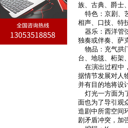
族、古典、爵士
特色：京剧、艺
相声、口技、特
器乐：西洋管弦
独奏或伴奏、萨
物品：充气拱门
台、地毯、桁架
在演出过程中，
据情节发展对人
并有目的地将设
灯光一方面为了
面也为了导引观
造剧中所需空间
剧矛盾冲突，加