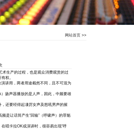
网站首页
>>
]次
艺术生产的过程，也是观众消费观赏的过
所有权。
歌演讲用，两者用途截然不同，且不可混为
A）扬声器播放的是人声，因此，中频要雄
外，还要经得起凄厉女声及怒吼男声的摧
频是让话筒产生“回输”（呼啸声）的罪魁
在唱卡拉OK或演讲时，很容易出现“呼