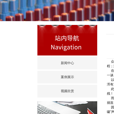
众所
新闻中心
程；
在烟
一谈
案例展示
以扬
浑有
此外
视频欣赏
残！
而H
祸首
因安
啸”